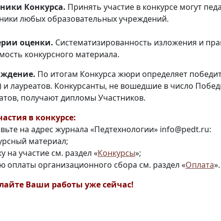
ники Конкурса.
Принять участие в конкурсе могут пед
ники любых образовательных учреждений.
ерии оценки.
Систематизированность изложения и пра
мость конкурсного материала.
аждение.
По итогам Конкурса жюри определяет победителей
) и лауреатов. Конкурсанты, не вошедшие в число Побед
атов, получают дипломы Участников.
частия в конкурсе:
вьте на адрес журнала «Педтехнологии» info@pedt.ru:
курсный материал;
ку на участие см. раздел «
Конкурсы
»;
ию оплаты организационного сбора см. раздел «
Оплата
».
айте Ваши работы уже сейчас!