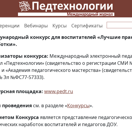
еренции
Вебинары
Курсы
Сертификаты
ународный конкурс для воспитателей «Лучшие пра
отки».
низаторы конкурса:
Международный электронный педа
л
«Педтехнологии» (свидетельство о регистрации СМИ 
) и «Академия педагогического мастерства» (свидетельс
 Эл №ФС77-57333).
рсная площадка:
www.pedt.ru
и проведения
см. в разделе «
Конкурсы
».
метом Конкурса
является представление педагогическо
ических наработок воспитателей и педагогов ДОУ.