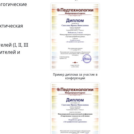
агогические
ктическая
 (I, II, III
ителей и
Пример диплома за участие в
конференции