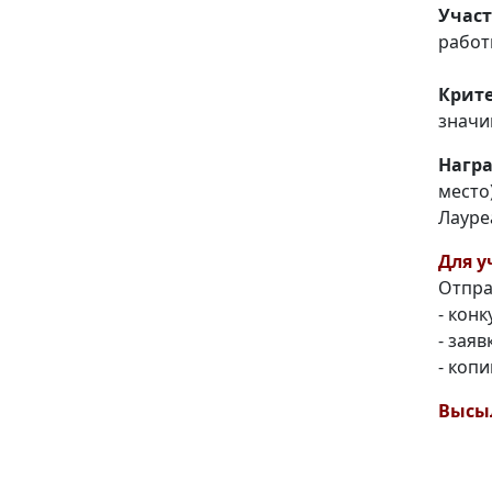
Участ
работ
Крит
значи
Нагр
место
Лауре
Для у
Отпра
- кон
- заяв
- коп
Высыл