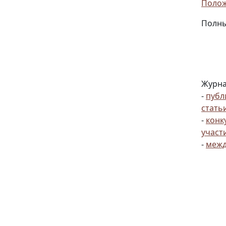
Полож
Полны
Журна
-
публ
стать
-
конк
участ
-
межд