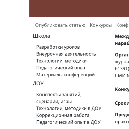
Опубликовать статью
Конкурсы
Конф
Школа
Межд
нараб
Разработки уроков
Внеурочная деятельность
Орга
Технологии, методики
журна
Педагогический опыт
61391
Материалы конференций
СМИ №
ДОУ
Конку
Конспекты занятий,
сценарии, игры
Срок
Технологии, методики в ДОУ
Пред
Коррекционная работа
практ
Педагогический опыт в ДОУ