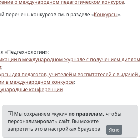
ение о международном педагогическом конкурсе
.
й перечень конкурсов см. в разделе «
Конкурсы
».
л «Педтехнологии»:
икации в международном журнале с получением диплом
и
;
урсы для педагогов, учителей и воспитателей с выдачей
ии в международном конкурсе
;
ународные конференции
Мы сохраняем «куки»
по правилам,
чтобы
персонализировать сайт. Вы можете
запретить это в настройках браузера
Ясно