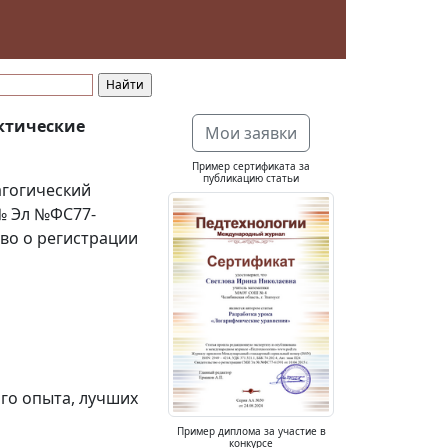
ктические
Мои заявки
Пример сертификата за
публикацию статьи
гогический
№ Эл №ФС77-
тво о регистрации
го опыта, лучших
Пример диплома за участие в
конкурсе